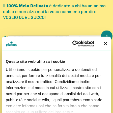
Il
100% Mela Delicata
è dedicato a chi ha un animo
dolce e non alza mai la voce nemmeno per dire
VOGLIO QUEL SUCCO!
×
100%
47 kcal
Contenuto di frutta
per 100 ml
1l
Questo sito web utilizza i cookie
Confezione in carta
Utilizziamo i cookie per personalizzare contenuti ed
annunci, per fornire funzionalità dei social media e per
analizzare il nostro traffico. Condividiamo inoltre
Ingredienti:
75% succo di mela, 25% succo di mela
informazioni sul modo in cui utilizza il nostro sito con i
da concentrato
nostri partner che si occupano di analisi dei dati web,
Iscriviti alla newsletter più
pubblicità e social media, i quali potrebbero combinarle
succosa del web!
Conservazione:
Dopo l'apertura conservare in frigo
con altre informazioni che ha fornito loro o che hanno
e consumare entro 3 giorni.
raccolto dal suo utilizzo dei loro servizi.