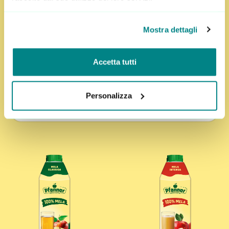
Apporto nutrizionale medio per 100ml
Mostra dettagli
Energia
199kJ/47kcal
Grassi
<0,5g
Ho letto e accetto i termini della
Privacy Policy
*
Accetta tutti
di cui acidi grassi saturi
<0,1g
Autorizzo alla ricezione di newsletter
Carboidrati
11g
di cui zuccheri
11g
Personalizza
ISCRIVITI
Proteine
<0,5g
Sale
<0,01g